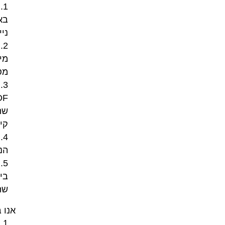
בא
ניי
מי
מס
שה
קי
הנ
בי
שת
אנו 