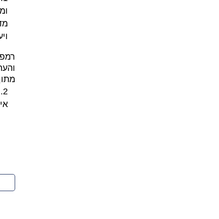
ומ
מד
ויע
רמפל
והעת
מתוך
אי