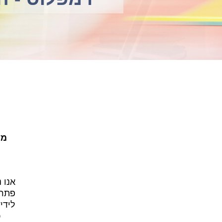
מע
אנו 
פתרו
לידי
כיצ