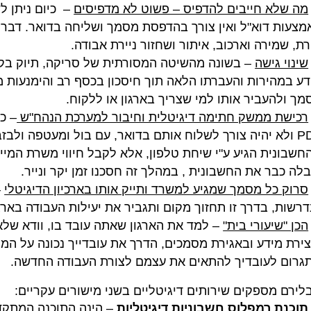
מה שלא חייבים להדפיס – פשוט לא מדפיסים
– כיום ניתן ל
מצעות דוא"ל ואין צורך בהדפסת מסמך ושליחה בדואר. דבר ה
רת, שמירה וארכוב, איתור ושחזור ניירת אבודה.
שינוי גישה
– בשונה מהשיטה המסורתית של סריקה, תיוק בקל
דע במהירות והעברתו הלאה תוך חיסכון בכסף רב והימנעות מ
מך ולהעביר אותו למי שצריך בארגון או ללקוח.
רכישת ממשק חתימה דיגיטלית וחיבור למערכת הנהח"ש
– כ
PDF ולא יהיה צורך לשלוח אותם בדואר, עם בול ומעטפה ולבזבז
חשבונית הגיע ע"י שיחת טלפון, אלא לקבל חיווי משרת המיי
בלה כבר את החשבונית , במהלך זה חסכנו זמן יקר ונייר.
סרוק כל מסמך שמגיע למשרד ותייק אותו בארכיון הדיגיטלי
–
דרשות, בדרך זו תחזוך מקום ותגביר את יעילות העבודה בארגו
הכן "שיעורי בית"
– למד את הארגון שאתה עובד בו, וודא של
צירת מידע ובאגירת מסמכים, הדרך את עובדייך נכונה על המ
גרום לעובדיך להתאים את עצמם לצורת העבודה החדשה.
בלירם מספקים שירותים דיגיטליים בשני מישורים עקריים:
תוכנת רמפלוס חשבוניות דיגיטליות
– הינה התוכנה המתקד