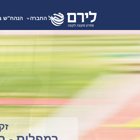
על החברה
הנהח"ש ב
ז
רמפל