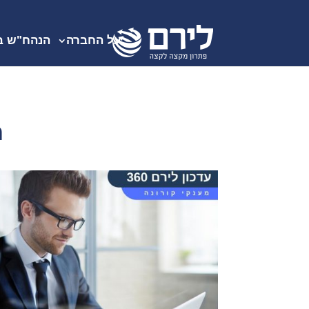
על החברה
הנהח"ש ב
ח