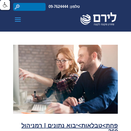
טלפון: 09-7624444
פחת>טבלאות>יבוא נתונים | רמניהול